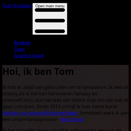
Tom Kruijsen
Open main menu
Boeken
Over
Gratis e-book
Hoi, ik ben Tom
Ik heb er altijd van gehouden om te fantaseren. Ik lees al
zolang als ik me kan herinneren fantasy en
sciencefiction, dus het was een kleine stap om dat ook te
gaan schrijven. Sinds 2013 schrijf ik met name korte
fantasy- en sciencefictionverhalen
. Inmiddels werk ik aan
een urban-fantasyroman:
Necropool
.
In het dagelijks leven schrijf ik software bij een van de