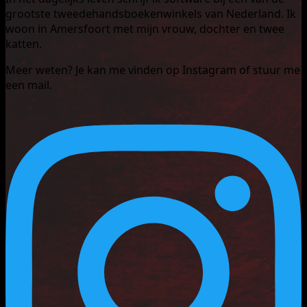
grootste tweedehandsboekenwinkels van Nederland. Ik
woon in Amersfoort met mijn vrouw, dochter en twee
katten.
Meer weten? Je kan me vinden op Instagram of stuur me
een mail.